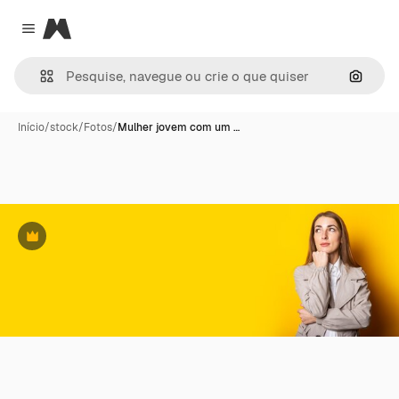
Magnific
Close menu
Pesqui
Início
/
stock
/
Fotos
/
Mulher jovem com um …
Premium