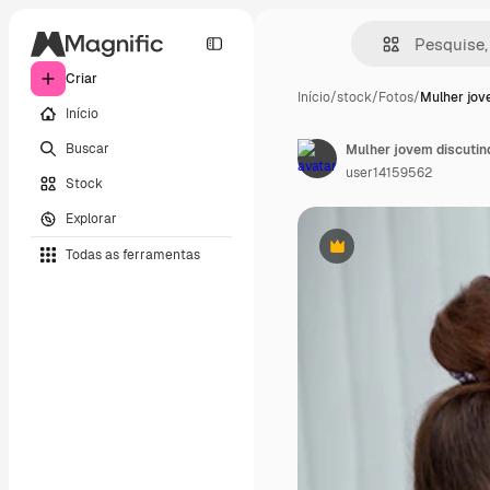
Criar
Início
/
stock
/
Fotos
/
Mulher jov
Início
Buscar
Mulher jovem discutin
user14159562
Stock
Explorar
Todas as ferramentas
Premium