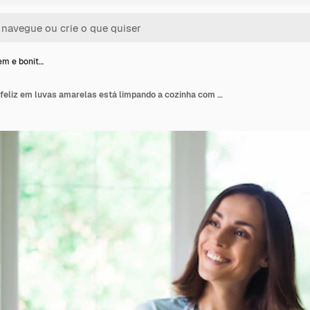
em e bonit…
Mulher jovem e bonita feliz em luvas amarelas está limpando a cozinha com equipamento especial e spray