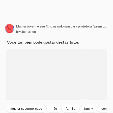
Mulher jovem e seu filho usando máscara protetora fazem compras em um supermercado
hryshchyshen
Você também pode gostar destas fotos
mulher supermercado
mãe
familia
family
compra