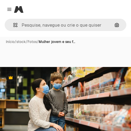
Magnific
Close menu
Pesqui
Início
/
stock
/
Fotos
/
Mulher jovem e seu f…
Premium