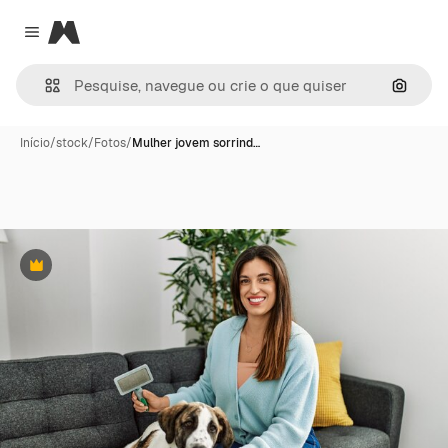
Magnific
Close menu
Pesqui
Início
/
stock
/
Fotos
/
Mulher jovem sorrind…
Premium