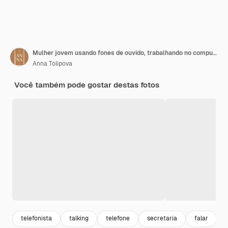
Mulher jovem usando fones de ouvido, trabalhando no computador, ela respondendo a ligações em uma central de atendimento médica
Anna Tolipova
Você também pode gostar destas fotos
telefonista
talking
telefone
secretaria
falar