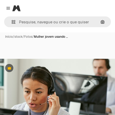
Magnific
Close menu
Pesqui
Início
/
stock
/
Fotos
/
Mulher jovem usando …
Premium