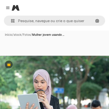
Magnific
Close menu
Pesqui
Início
/
stock
/
Fotos
/
Mulher jovem usando …
Premium