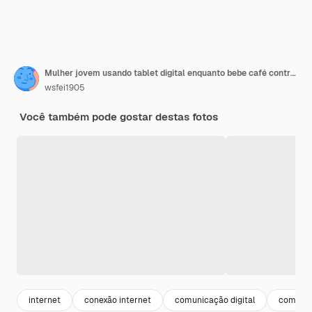
Mulher jovem usando tablet digital enquanto bebe café contra colegas
wsfei1905
Você também pode gostar destas fotos
internet
conexão internet
comunicação digital
comuni