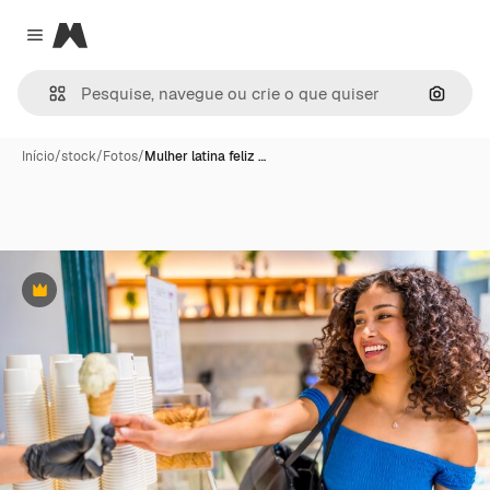
Magnific
Close menu
Pesqui
Início
/
stock
/
Fotos
/
Mulher latina feliz …
Premium