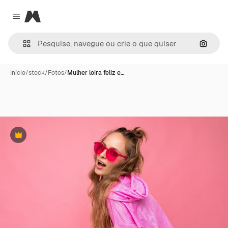
Magnific
Close menu
Pesqui
Início
/
stock
/
Fotos
/
Mulher loira feliz e…
Premium