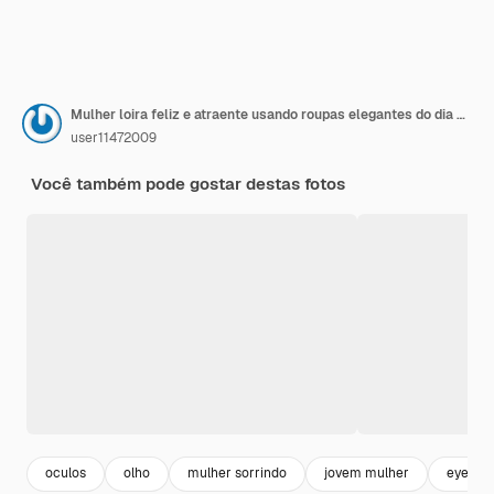
Mulher loira feliz e atraente usando roupas elegantes do dia a dia e óculos de sol modernos
user11472009
Você também pode gostar destas fotos
oculos
olho
mulher sorrindo
jovem mulher
eyegla