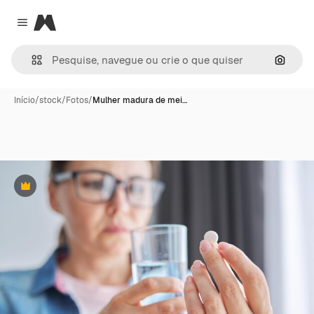
Magnific
Close menu
Pesqui
Início
/
stock
/
Fotos
/
Mulher madura de mei…
Premium