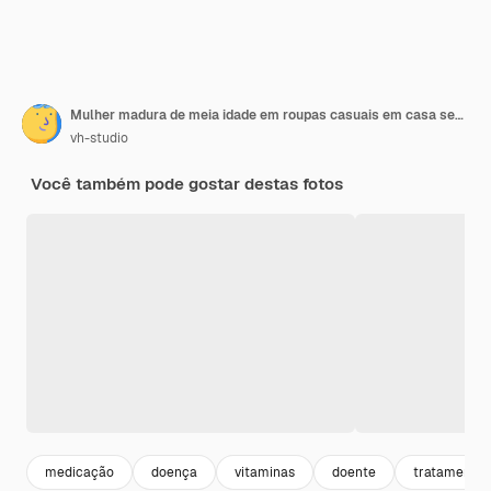
Mulher madura de meia idade em roupas casuais em casa segurando pílula e copo de água doce Dores de cabeça depressão remédios suplementos vitaminas sedativos menopausa
vh-studio
Você também pode gostar destas fotos
medicação
doença
vitaminas
doente
tratamento