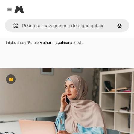
Magnific
Close menu
Pesqui
Início
/
stock
/
Fotos
/
Mulher muçulmana mod…
Premium