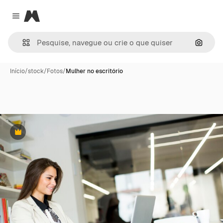
Magnific
Close menu
Pesqui
Início
/
stock
/
Fotos
/
Mulher no escritório
Premium