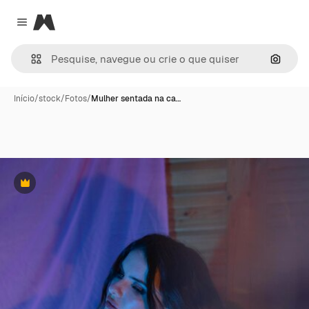
Magnific
Close menu
Pesqui
Início
/
stock
/
Fotos
/
Mulher sentada na ca…
Premium