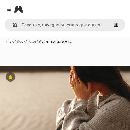
Magnific
Close menu
Pesqui
Início
/
stock
/
Fotos
/
Mulher solitária e i…
Premium