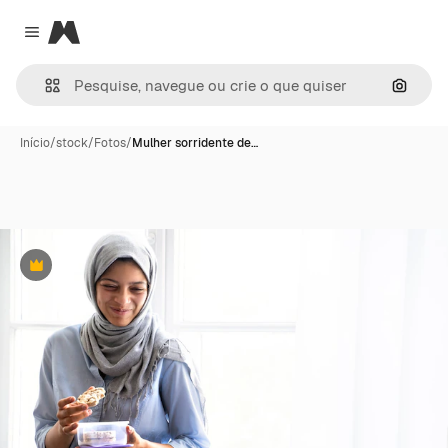
Magnific
Close menu
Pesqui
Início
/
stock
/
Fotos
/
Mulher sorridente de…
Premium