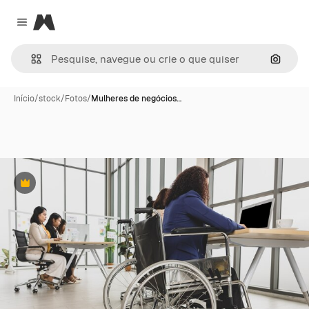
Magnific
Close menu
Pesqui
Início
/
stock
/
Fotos
/
Mulheres de negócios…
Premium