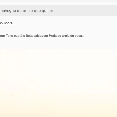
ol sobre …
Nascer do sol sobre o mar Tons pastéis Bela paisagem Praia de areia do oceano Céu pôr do sol Vertical