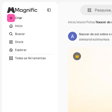
Criar
Início
/
stock
/
Fotos
/
Nascer do s
Início
Buscar
aleksandraolshankaia
Stock
Explorar
Todas as ferramentas
Premium