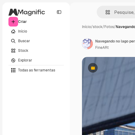
Criar
Início
/
stock
/
Fotos
/
Navegando 
Início
Buscar
Navegando no lago pert
FineARt
Stock
Explorar
Todas as ferramentas
Premium