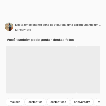
Nesta emocionante cena da vida real, uma garota usando um hijab e sua irmã aplicam maquiagem amorosamente em seus cabelos.
MinetPhoto
Você também pode gostar destas fotos
makeup
cosmetics
cosmeticos
anniversary
famili