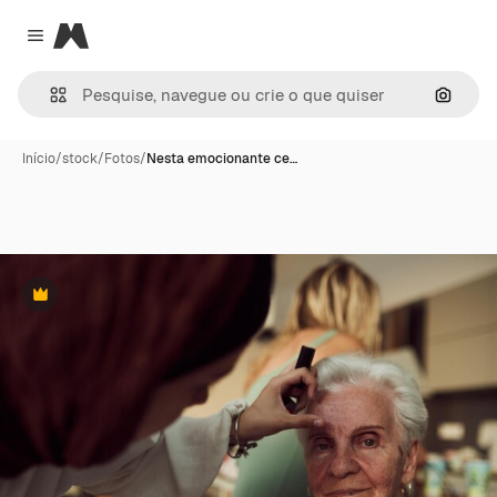
Magnific
Close menu
Pesqui
Início
/
stock
/
Fotos
/
Nesta emocionante ce…
Premium