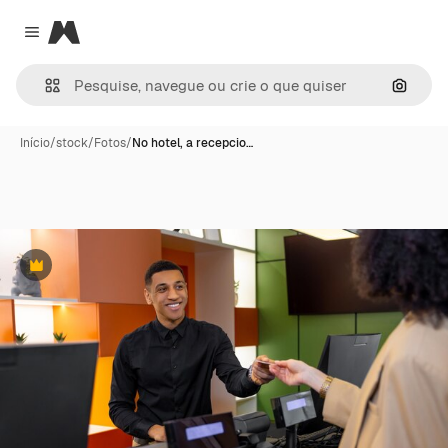
Magnific
Close menu
Pesqui
Início
/
stock
/
Fotos
/
No hotel, a recepcio…
Premium