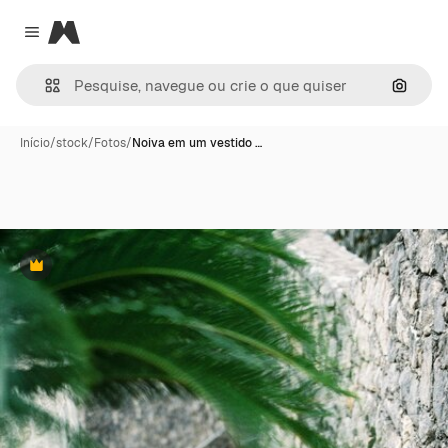
Magnific
Close menu
Pesqui
Início
/
stock
/
Fotos
/
Noiva em um vestido …
Premium