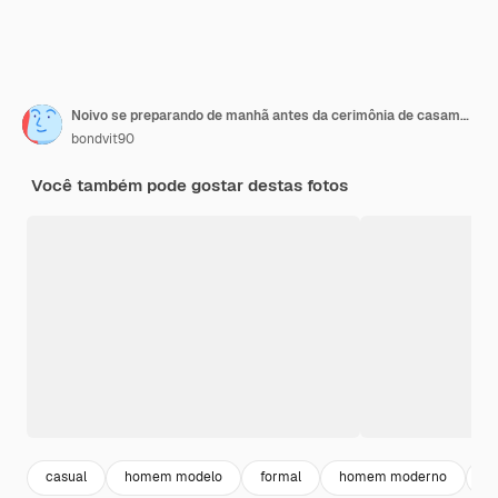
Noivo se preparando de manhã antes da cerimônia de casamento
bondvit90
Você também pode gostar destas fotos
casual
homem modelo
formal
homem moderno
t