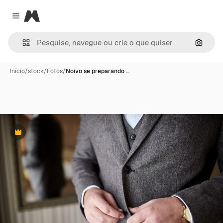
Magnific
Close menu
Pesqui
Início
/
stock
/
Fotos
/
Noivo se preparando …
Premium