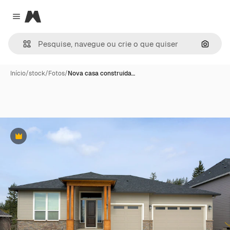
Magnific
Close menu
Pesqui
Início
/
stock
/
Fotos
/
Nova casa construída…
Premium