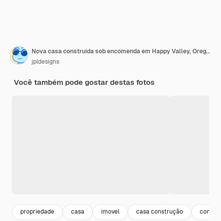
Nova casa construída sob encomenda em Happy Valley, Oregon
jpldesigns
Você também pode gostar destas fotos
propriedade
casa
imovel
casa construção
constr