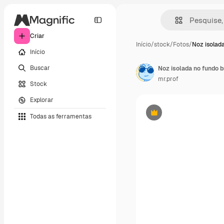
Criar
Início
/
stock
/
Fotos
/
Noz isolad
Início
Buscar
Noz isolada no fundo 
mr.prof
Stock
Explorar
Todas as ferramentas
Premium