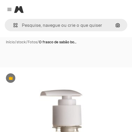
Magnific
Close menu
Pesqui
Início
/
stock
/
Fotos
/
O frasco de sabão bo…
Premium