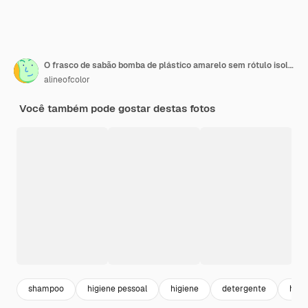
O frasco de sabão bomba de plástico amarelo sem rótulo isolado no fundo branco
alineofcolor
Você também pode gostar destas fotos
shampoo
higiene pessoal
higiene
detergente
hidr