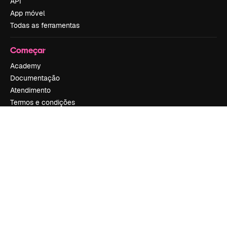
API
App móvel
Todas as ferramentas
Começar
Academy
Documentação
Atendimento
Termos e condições
Política de privacidade
Originais
New
Política de cookies
Central de confiabilidade
Afiliados
Empresas
Empresa
Preços