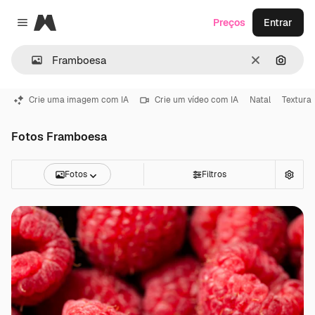
Magnific
Preços
Entrar
Close menu
Limpar
Pesqui
Crie uma imagem com IA
Crie um vídeo com IA
Natal
Textura
Fotos Framboesa
Fotos
Filtros