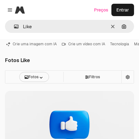
Magnific
Preços
Entrar
Close menu
Limpar
Pesqui
Crie uma imagem com IA
Crie um vídeo com IA
Tecnologia
Ma
Fotos Like
Fotos
Filtros