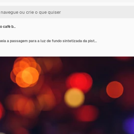
do café b…
O interior do café bloqueia a passagem para a luz de fundo sintetizada da pista de dança