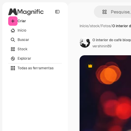
Criar
Início
/
stock
/
Fotos
/
O interior 
Início
Buscar
vershinin89
Stock
Explorar
Todas as ferramentas
Premium