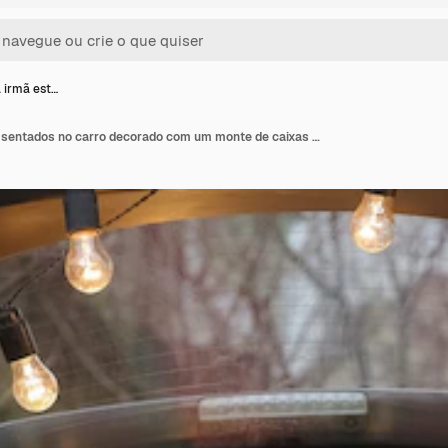
 irmã est…
O irmão e a irmã estão sentados no carro decorado com um monte de caixas de presente de ano novo