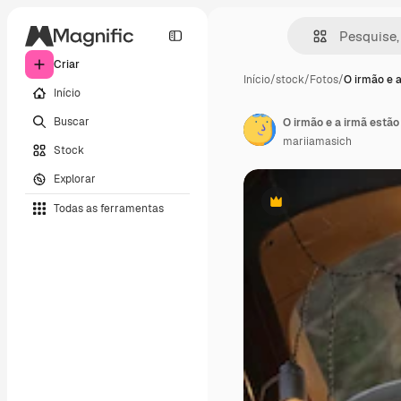
Criar
Início
/
stock
/
Fotos
/
O irmão e a
Início
Buscar
mariiamasich
Stock
Explorar
Todas as ferramentas
Premium