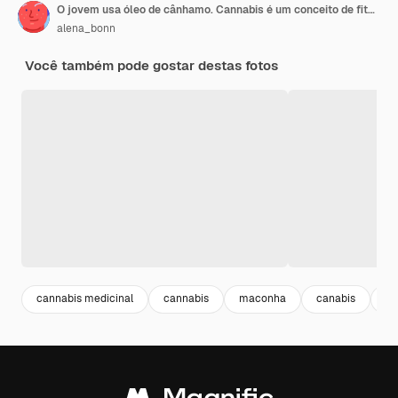
O jovem usa óleo de cânhamo. Cannabis é um conceito de fitoterapia. Maconha é remédio
alena_bonn
Você também pode gostar destas fotos
cannabis medicinal
cannabis
maconha
canabis
dr