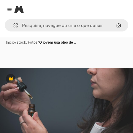
Magnific
Close menu
Pesqui
Início
/
stock
/
Fotos
/
O jovem usa óleo de …
Premium