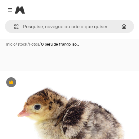
Magnific
Close menu
Pesqui
Início
/
stock
/
Fotos
/
O peru de frango iso…
Premium