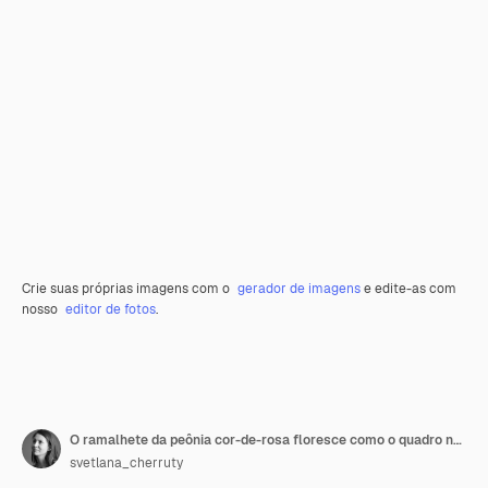
Crie suas próprias imagens com o
gerador de imagens
e edite-as com
nosso
editor de fotos
.
O ramalhete da peônia cor-de-rosa floresce como o quadro no rosa pastel. Copie o espaço para o texto. Vista do topo. Lay plana.
svetlana_cherruty