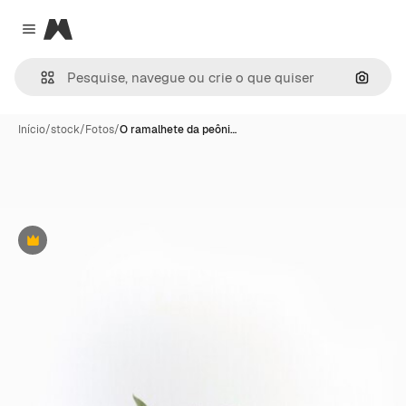
Magnific
Close menu
Pesqui
Início
/
stock
/
Fotos
/
O ramalhete da peôni…
Premium