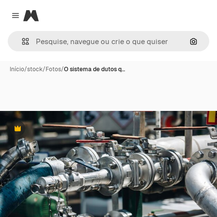
Magnific
Close menu
Pesqui
Início
/
stock
/
Fotos
/
O sistema de dutos q…
Premium