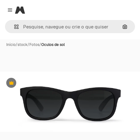
Magnific
Close menu
Pesqui
Início
/
stock
/
Fotos
/
Oculos de sol
Premium