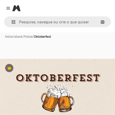
Magnific
Close menu
Pesqui
Início
/
stock
/
Fotos
/
Oktoberfest
Premium