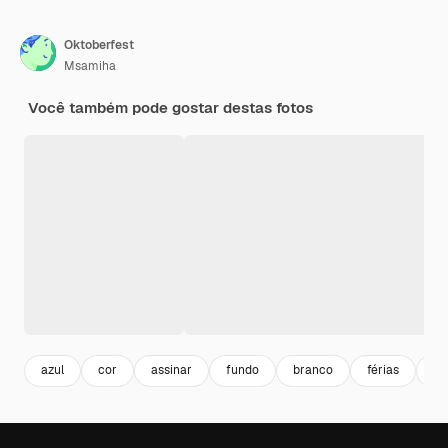
Oktoberfest
Msamiha
Você também pode gostar destas fotos
azul
cor
assinar
fundo
branco
férias
vi