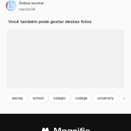
Ônibus escolar
rvector24
Você também pode gostar destas fotos
escola
school
colegio
college
university
edu