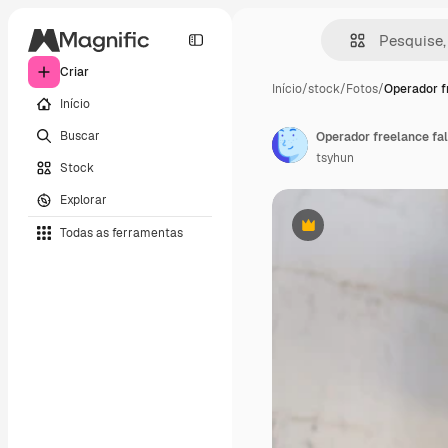
Criar
Início
/
stock
/
Fotos
/
Operador f
Início
Buscar
tsyhun
Stock
Explorar
Todas as ferramentas
Premium