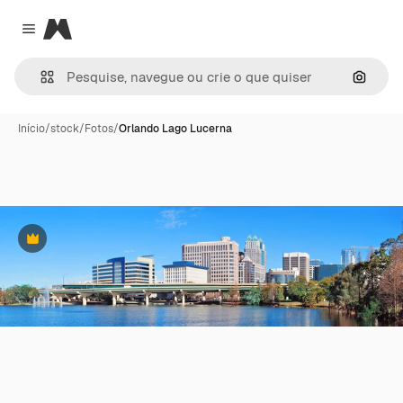
Magnific
Close menu
Pesqui
Início
/
stock
/
Fotos
/
Orlando Lago Lucerna
Premium