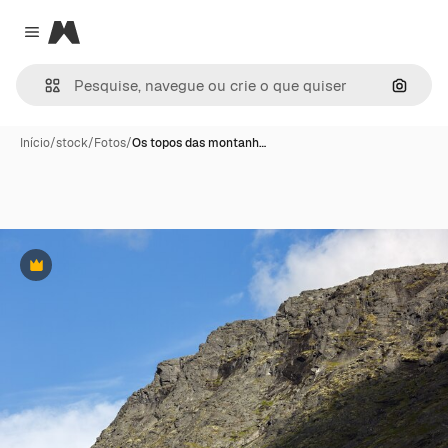
Magnific
Close menu
Pesqui
Início
/
stock
/
Fotos
/
Os topos das montanh…
Premium