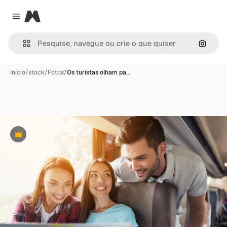
Magnific
Close menu
Pesqui
Início
/
stock
/
Fotos
/
Os turistas olham pa…
Premium