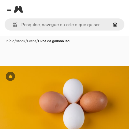
Magnific
Close menu
Pesqui
Início
/
stock
/
Fotos
/
Ovos de galinha isol…
Premium