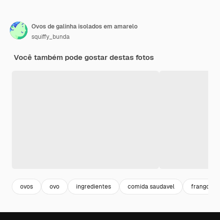
Ovos de galinha isolados em amarelo
squiffy_bunda
Você também pode gostar destas fotos
ovos
ovo
ingredientes
comida saudavel
frango