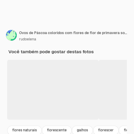
Ovos de Páscoa coloridos com flores de flor de primavera sobre fundo azul.
rudoelena
Você também pode gostar destas fotos
flores naturais
florescente
galhos
florescer
flores