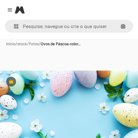
Magnific
Close menu
Pesqui
Início
/
stock
/
Fotos
/
Ovos de Páscoa color…
Premium