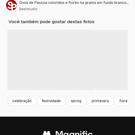
Ovos de Páscoa coloridos e flores na grama em fundo branco ilustração para o conceito de celebração de férias
beststudio
Você também pode gostar destas fotos
celebração
festividade
spring
primavera
flores p