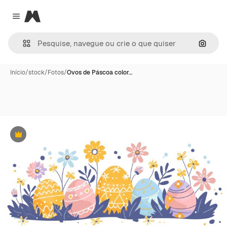
Magnific
Close menu
Pesqui
Início
/
stock
/
Fotos
/
Ovos de Páscoa color…
Premium