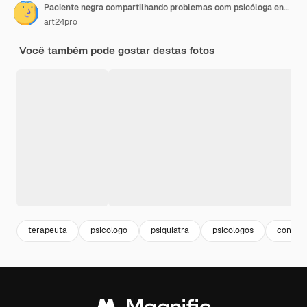
Paciente negra compartilhando problemas com psicóloga enquanto faz anotações em papel
art24pro
Você também pode gostar destas fotos
terapeuta
psicologo
psiquiatra
psicologos
consult