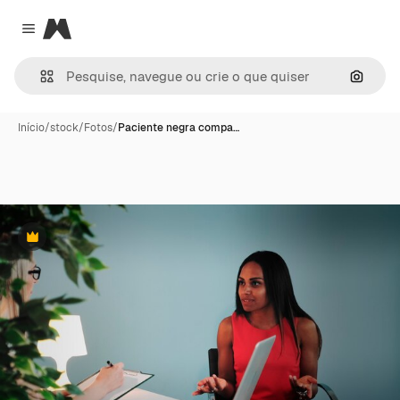
Magnific
Close menu
Pesqui
Início
/
stock
/
Fotos
/
Paciente negra compa…
Premium