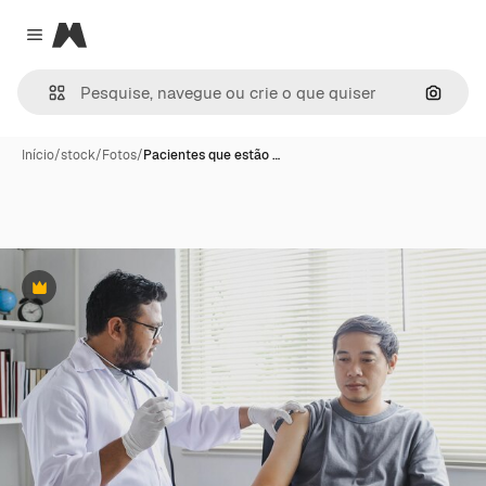
Magnific
Close menu
Pesqui
Início
/
stock
/
Fotos
/
Pacientes que estão …
Premium