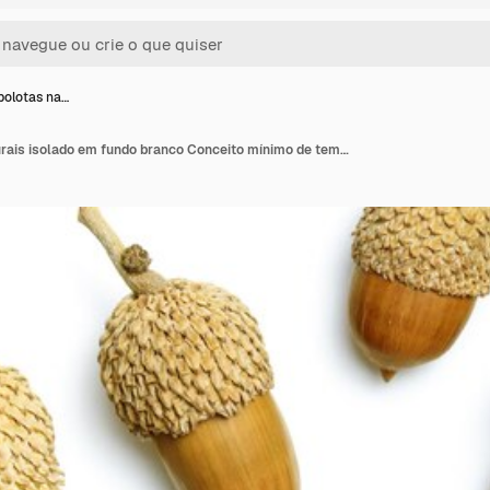
bolotas na…
Padrão de bolotas naturais isolado em fundo branco Conceito mínimo de tempo de outono Temporada de colheita de outono