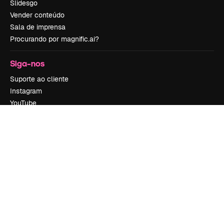
Slidesgo
Vender conteúdo
Sala de imprensa
Procurando por magnific.ai?
Siga-nos
Suporte ao cliente
Instagram
YouTube
LinkedIn
TikTok
Discord
X
Reddit
Copyright © 2010-
2026
Freepik Company S.L.U.
Todos os direitos
reservados
.