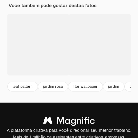
Você também pode gostar destas fotos
leaf pattern
jardim rosa
flor wallpaper
jardim
cute
A plataforma criativa para você direcionar seu melhor trabalho.
Mais de 1 milhão de assinantes entre criativos, empresas,