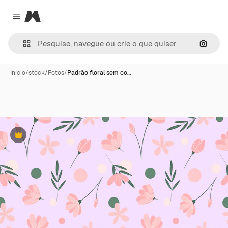
Magnific
Close menu
Pesqui
Início
/
stock
/
Fotos
/
Padrão floral sem co…
Premium