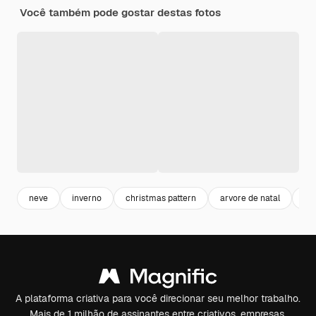
Você também pode gostar destas fotos
neve
inverno
christmas pattern
arvore de natal
bo
A plataforma criativa para você direcionar seu melhor trabalho.
Mais de 1 milhão de assinantes entre criativos, empresas,