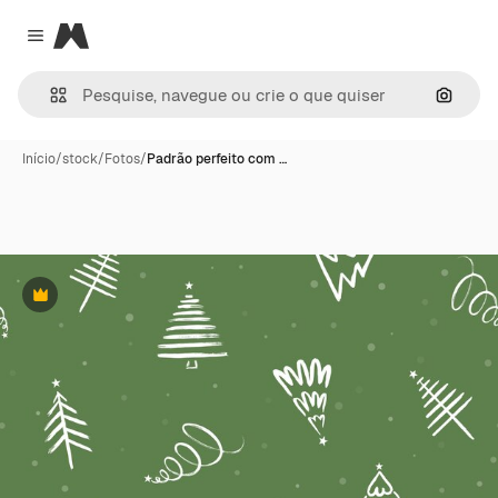
Magnific
Close menu
Pesqui
Início
/
stock
/
Fotos
/
Padrão perfeito com …
Premium