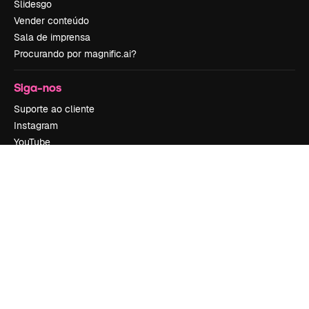
Slidesgo
Vender conteúdo
Sala de imprensa
Procurando por magnific.ai?
Siga-nos
Suporte ao cliente
Instagram
YouTube
LinkedIn
TikTok
Discord
X
Reddit
Copyright © 2010-
2026
Freepik Company S.L.U.
Todos os direitos
reservados
.