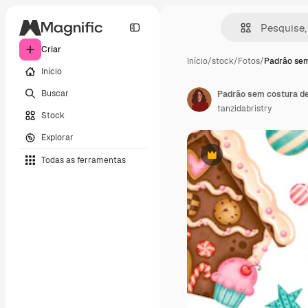
Criar
Início
/
stock
/
Fotos
/
Padrão sem
Início
Buscar
Padrão sem costura de
tanzidabristry
Stock
Explorar
Todas as ferramentas
Premium