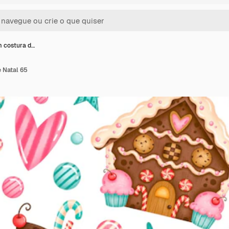
 costura d…
 Natal 65