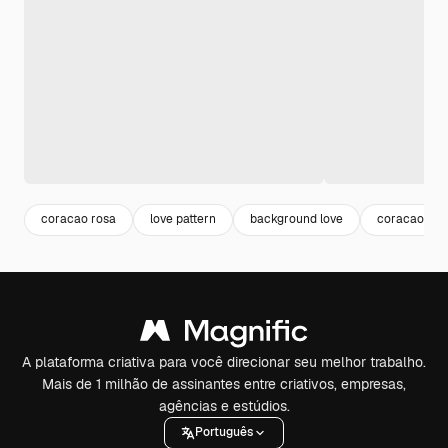
coracao rosa
love pattern
background love
coracao ver
A plataforma criativa para você direcionar seu melhor trabalho.
Mais de 1 milhão de assinantes entre criativos, empresas,
agências e estúdios.
Português