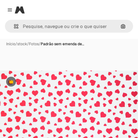
Magnific
Close menu
Pesqui
Início
/
stock
/
Fotos
/
Padrão sem emenda de…
Premium